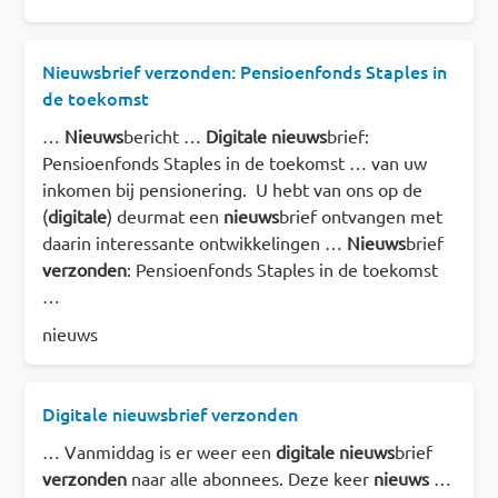
Nieuwsbrief verzonden: Pensioenfonds Staples in
de toekomst
…
Nieuws
bericht …
Digitale
nieuws
brief:
Pensioenfonds Staples in de toekomst … van uw
inkomen bij pensionering. U hebt van ons op de
(
digitale
) deurmat een
nieuws
brief ontvangen met
daarin interessante ontwikkelingen …
Nieuws
brief
verzonden
: Pensioenfonds Staples in de toekomst
…
nieuws
Digitale nieuwsbrief verzonden
… Vanmiddag is er weer een
digitale
nieuws
brief
verzonden
naar alle abonnees. Deze keer
nieuws
…