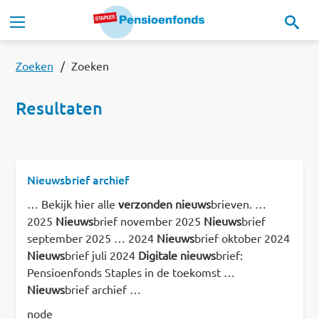
Overslaan en naar de inhoud gaan
Hoofdnavigatie
Onze regeling
Zoeken
Zoeken
Resultaten
Ons pensioenfonds
MijnStaplesPensioen
Nieuwsbrief archief
… Bekijk hier alle
verzonden
nieuws
brieven. …
Nieuws
2025
Nieuws
brief november 2025
Nieuws
brief
september 2025 … 2024
Nieuws
brief oktober 2024
Documenten
Nieuws
brief juli 2024
Digitale
nieuws
brief:
Contact
Pensioenfonds Staples in de toekomst …
Nieuws
brief archief …
Read this in:
English
node