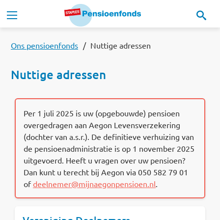
Overslaan en naar de inhoud gaan
Hoofdnavigatie
Onze regeling
Ons pensioenfonds
Nuttige adressen
Nuttige adressen
Ons pensioenfonds
MijnStaplesPensioen
Per 1 juli 2025 is uw (opgebouwde) pensioen
overgedragen aan Aegon Levensverzekering
(dochter van a.s.r.). De definitieve verhuizing van
Nieuws
de pensioenadministratie is op 1 november 2025
uitgevoerd. Heeft u vragen over uw pensioen?
Documenten
Dan kunt u terecht bij Aegon via 050 582 79 01
of
deelnemer@mijnaegonpensioen.nl
.
Contact
Read this in:
English