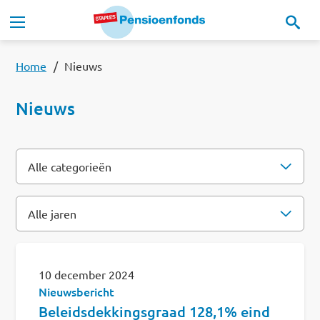
Overslaan en naar de inhoud gaan
Hoofdnavigatie
Onze regeling
Home
Nieuws
Nieuws
Ons pensioenfonds
MijnStaplesPensioen
Alle categorieën
Alle categorieën
Alle jaren
Nieuws
nieuwsbericht
Documenten
Alle jaren
nieuwsbrief
Contact
10 december 2024
2026
Nieuwsbericht
Read this in:
English
Beleidsdekkingsgraad 128,1% eind
2025