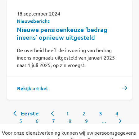
18 september 2024
Nieuwsbericht
Nieuwe pensioenkeuze ‘bedrag
ineens’ opnieuw uitgesteld
De overheid heeft de invoering van bedrag
ineens nogmaals uitgesteld van januari 2025
naar 1 juli 2025, op z’n vroegst.
Bekijk artikel
Eerste pagina
Paginering
Eerste
Page
Page
Huidige pagina
Page
1
2
3
4
Page
Page
Page
Page
Page
5
6
7
8
9
…
Laatste pagina
Laatste
Voor onze dienstverlening kunnen wij uw persoonsgegevens