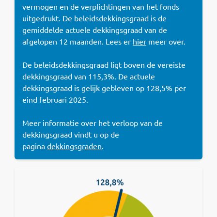
vermogen en de verplichtingen van het fonds
uitgedrukt. De beleidsdekkingsgraad is de
gemiddelde actuele dekkingsgraad van de
afgelopen 12 maanden. Lees er
hier
meer over.
De beleidsdekkingsgraad ligt boven de vereiste
dekkingsgraad van 115,3%. De actuele
dekkingsgraad is gelijk gebleven op 128,5% per
eind februari 2025.
Meer informatie over het verloop van de
dekkingsgraad vindt u op de
pagina
dekkingsgraden
.