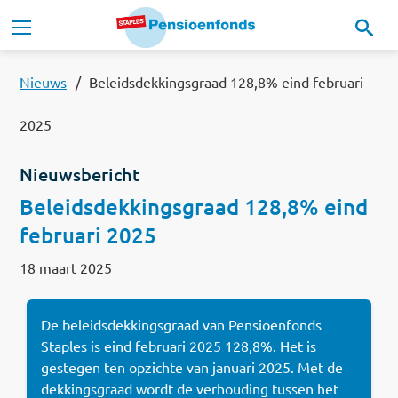
Overslaan en naar de inhoud gaan
Hoofdnavigatie
Onze regeling
Nieuws
Beleidsdekkingsgraad 128,8% eind februari
2025
Ons pensioenfonds
Nieuwsbericht
MijnStaplesPensioen
Beleidsdekkingsgraad 128,8% eind
februari 2025
Nieuws
18 maart 2025
Documenten
De beleidsdekkingsgraad van Pensioenfonds
Contact
Staples is eind februari 2025 128,8%. Het is
gestegen ten opzichte van januari 2025. Met de
Read this in:
English
dekkingsgraad wordt de verhouding tussen het