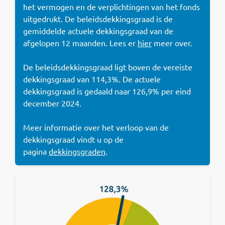
het vermogen en de verplichtingen van het fonds
uitgedrukt. De beleidsdekkingsgraad is de
gemiddelde actuele dekkingsgraad van de
afgelopen 12 maanden. Lees er
hier
meer over.
De beleidsdekkingsgraad ligt boven de vereiste
dekkingsgraad van 114,3%. De actuele
dekkingsgraad is gedaald naar 126,9% per eind
december 2024.
Meer informatie over het verloop van de
dekkingsgraad vindt u op de
pagina
dekkingsgraden
.