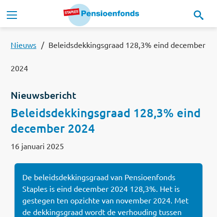
Overslaan en naar de inhoud gaan
Hoofdnavigatie
Onze regeling
Nieuws
Beleidsdekkingsgraad 128,3% eind december
2024
Ons pensioenfonds
Nieuwsbericht
MijnStaplesPensioen
Beleidsdekkingsgraad 128,3% eind
december 2024
Nieuws
16 januari 2025
Documenten
De beleidsdekkingsgraad van Pensioenfonds
Contact
Staples is eind december 2024 128,3%. Het is
gestegen ten opzichte van november 2024. Met
Read this in:
English
de dekkingsgraad wordt de verhouding tussen